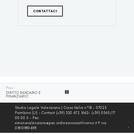
CONTATTACI
Prev:
DIRITTO BANCARIO E
FINANZIARIO
Studio Legale Valenziano | Corso Italia n°18 - 57025
Piombino (LI) - Contact (+39) 320.672.1662- (+39) 0565/17
00 00 5 - Pec:
simonevalenziano@pec.ordineavvocatilivorno.it P.iva:
01810980498