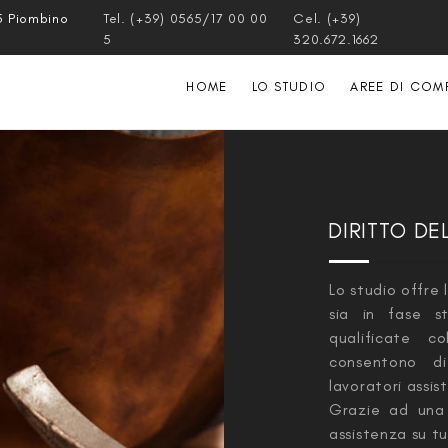
5 Piombino
Tel. (+39) 0565/17 00 00
Cel. (+39)
5
320.672.1662
HOME
LO STUDIO
AREE DI COM
DIRITTO DE
Lo studio offre
sia in fase st
qualificate co
consentono di
lavoratori assisti
Grazie ad una 
assistenza su tu