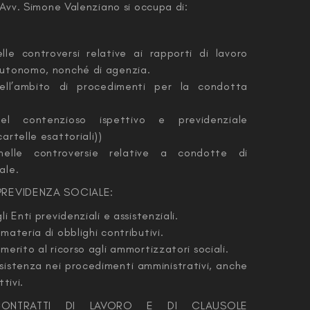
l’Avv. Simone Valenziano si occupa di:
:
lle controversi relative ai rapporti di lavoro
autonomo, nonché di agenzia.
nell’ambito di procedimenti per la condotta
el contenzioso ispettivo e previdenziale
artelle esattoriali))
nelle controversie relative a condotte di
ale.
 PREVIDENZA SOCIALE:
i Enti previdenziali e assistenziali.
materia di obblighi contributivi.
merito al ricorso agli ammortizzatori sociali.
sistenza nei procedimenti amministrativi, anche
ttivi.
CONTRATTI DI LAVORO E DI CLAUSOLE