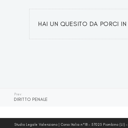
HAI UN QUESITO DA PORCI IN
Prev:
DIRITTO PENALE
Studio Legale Valenziano | Corso Italia n°18 - 57025 Piombino (LI) 