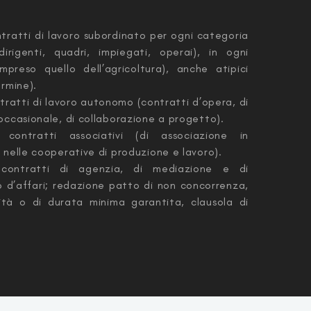
ntratti di lavoro subordinato per ogni categoria
dirigenti, quadri, impiegati, operai), in ogni
mpreso quello dell’agricoltura), anche atipici
ermine).
ntratti di lavoro autonomo (contratti d’opera, di
occasionale, di collaborazione a progetto).
contratti associativi (di associazione in
 nelle cooperative di produzione e lavoro).
contratti di agenzia, di mediazione e di
 d’affari; redazione patto di non concorrenza,
lità o di durata minima garantita, clausola di