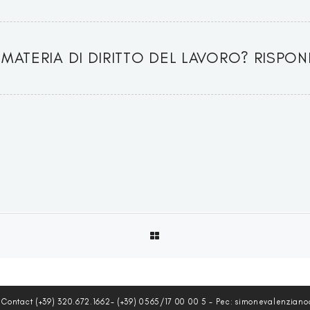
 MATERIA DI DIRITTO DEL LAVORO? RISPON
- Contact (+39) 320.672.1662- (+39) 0565/17 00 00 5 - Pec: simonevalenziano@