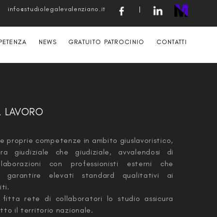
info@studiolegalevalenziano.it
|
PETENZA
NEWS
GRATUITO PATROCINIO
CONTATTI
L LAVORO
 le proprie competenze in ambito giuslavoristico,
ra giudiziale che giudiziale, avvalendosi di
llaborazioni con professionisti esterni che
 garantire elevati standard qualitativi ai
ti.
fitta rete di collaboratori lo studio assicura
tto il territorio nazionale.