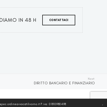
DIAMO IN 48 H
CONTATTACI
Next:
DIRITTO BANCARIO E FINANZIARIO
pec.ordineavvocatilivorno.it P.iva: 01810980498