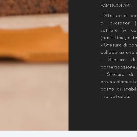
PARTICOLARI:
– Stesura di co
di lavoratori (
settore (ivi co
(part-time, a t
– Stesura di co
collaborazione 
– Stesura di 
partecipazione,
– Stesura di 
procacciamento
patto di stabi
riservatezza.